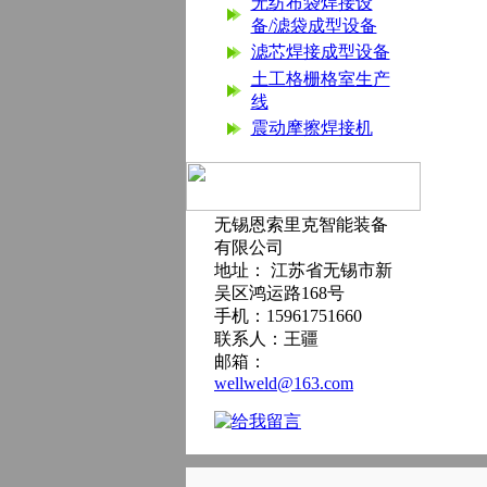
无纺布袋焊接设
备/滤袋成型设备
滤芯焊接成型设备
土工格栅格室生产
线
震动摩擦焊接机
无锡恩索里克智能装备
有限公司
地址： 江苏省无锡市新
吴区鸿运路168号
手机：15961751660
联系人：王疆
邮箱：
wellweld@163.com