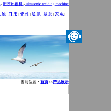
机
-
塑胶热铆机
-
ultrasonic welding machine
 池
|
日 用
|
管 件
|
通 讯
|
塑 胶
|
家 电
|
务
|
在线留言
|
联系我们
当前位置：
首页
<<
产品展示