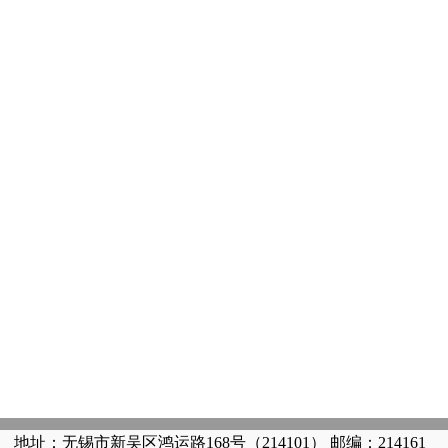
地址：无锡市新吴区鸿运路168号（214101） 邮编：214161