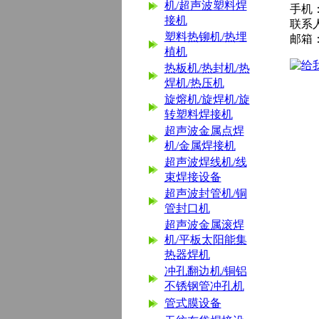
机/超声波塑料焊
手机：1
接机
联系
塑料热铆机/热埋
邮箱
植机
热板机/热封机/热
焊机/热压机
旋熔机/旋焊机/旋
转塑料焊接机
超声波金属点焊
机/金属焊接机
超声波焊线机/线
束焊接设备
超声波封管机/铜
管封口机
超声波金属滚焊
机/平板太阳能集
热器焊机
冲孔翻边机/铜铝
不锈钢管冲孔机
管式膜设备