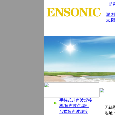
超
塑 
太 阳
首 页
|
公司简介
|
产品展示
|
产品
手持式超声波焊接
机/超声波点焊机
无锡
台式超声波焊接
地址