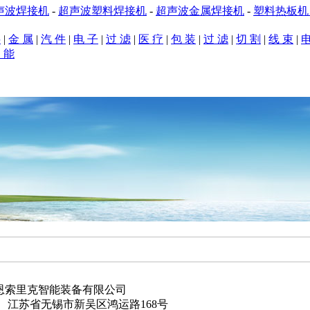
声波焊接机
-
超声波塑料焊接机
-
超声波金属焊接机
-
塑料热板
料
|
金 属
|
汽 件
|
电 子
|
过 滤
|
医 疗
|
包 装
|
过 滤
|
切 割
|
线 束
|
电
 能
应用
|
设计原理
|
焊接样品
|
典型客户
|
销售市场
|
公司新闻
|
技术服
恩索里克智能装备有限公司
： 江苏省无锡市新吴区鸿运路168号