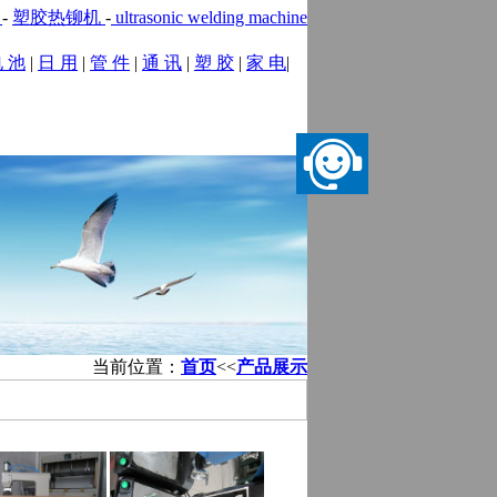
机
-
塑胶热铆机
-
ultrasonic welding machine
 池
|
日 用
|
管 件
|
通 讯
|
塑 胶
|
家 电
|
务
|
在线留言
|
联系我们
当前位置：
首页
<<
产品展示