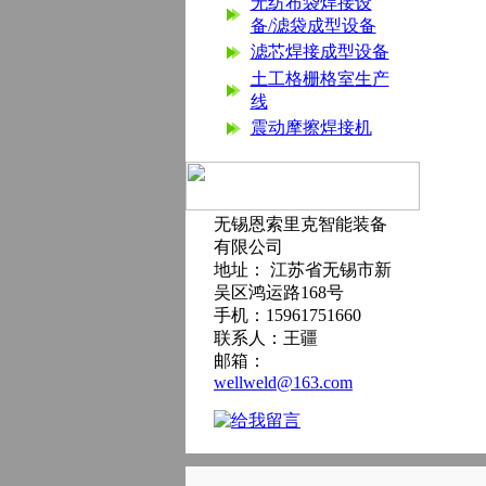
无纺布袋焊接设
备/滤袋成型设备
滤芯焊接成型设备
土工格栅格室生产
线
震动摩擦焊接机
无锡恩索里克智能装备
有限公司
地址： 江苏省无锡市新
吴区鸿运路168号
手机：15961751660
联系人：王疆
邮箱：
wellweld@163.com