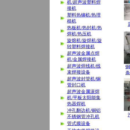
机/超声波塑料焊
接机
塑料热铆机/热埋
植机
热板机/热封机/热
焊机/热压机
旋熔机/旋焊机/旋
转塑料焊接机
超声波金属点焊
机/金属焊接机
超声波焊线机/线
铜
束焊接设备
条
超声波封管机/铜
管封口机
超声波金属滚焊
机/平板太阳能集
热器焊机
冲孔翻边机/铜铝
不锈钢管冲孔机
管式膜设备