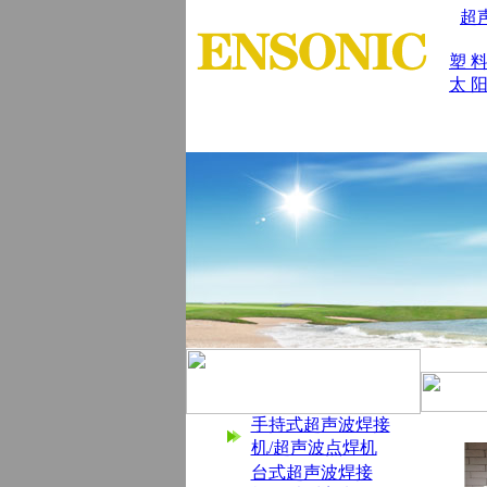
超
塑 
太 阳
首 页
|
公司简介
|
产品展示
|
产品
手持式超声波焊接
机/超声波点焊机
台式超声波焊接