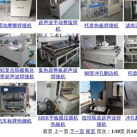
超声波手动整版焊
震动摩擦焊接机
托盘热板焊接机
滤布
机
铝复合阳极氧化
集热器整板超声波
铜管冲孔翻边机
托
带超声波焊接机
焊接机
MBR平板膜压膜机
组培瓶盖超声波焊
冲孔
汽车标牌热铆机
热板机
接机
首页 上一页
下一页
尾页
页次：
1/10
页 共
14