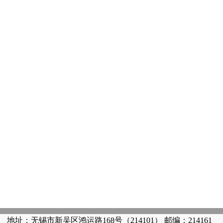
地址：无锡市新吴区鸿运路168号（214101） 邮编：214161