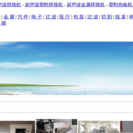
声波焊接机
-
超声波塑料焊接机
-
超声波金属焊接机
-
塑料热板
料
|
金 属
|
汽 件
|
电 子
|
过 滤
|
医 疗
|
包 装
|
过 滤
|
切 割
|
线 束
|
电
 能
应用
|
设计原理
|
焊接样品
|
典型客户
|
销售市场
|
公司新闻
|
技术服