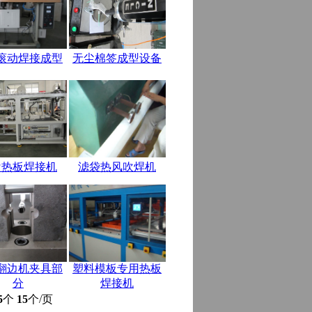
滚动焊接成型
无尘棉签成型设备
盘热板焊接机
滤袋热风吹焊机
翻边机夹具部
塑料模板专用热板
分
焊接机
5
个
15
个/页