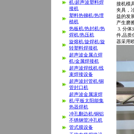
机/超声波塑料焊
接机模
接机
夹具，
塑料热铆机/热埋
益的发
植机
产生磨
热板机/热封机/热
3. 分
焊机/热压机
件,品质
器采用欧
旋熔机/旋焊机/旋
转塑料焊接机
超声波金属点焊
机/金属焊接机
超声波焊线机/线
束焊接设备
超声波封管机/铜
管封口机
超声波金属滚焊
机/平板太阳能集
热器焊机
冲孔翻边机/铜铝
不锈钢管冲孔机
管式膜设备