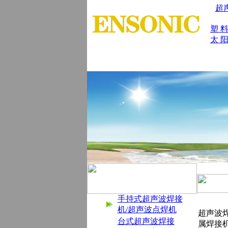
超
塑 
太 阳
首 页
|
公司简介
|
产品展示
|
产品
手持式超声波焊接
机/超声波点焊机
超声波
台式超声波焊接
属焊接