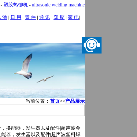
机
-
塑胶热铆机
-
ultrasonic welding machine
 池
|
日 用
|
管 件
|
通 讯
|
塑 胶
|
家 电
|
务
|
在线留言
|
联系我们
当前位置：
首页
<<
产品展示
台，换能器，发生器以及配件|超声波金
换能器，发生器以及配件|超声波塑料焊