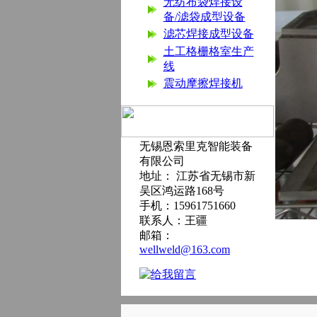
无纺布袋焊接设
备/滤袋成型设备
滤芯焊接成型设备
土工格栅格室生产
线
震动摩擦焊接机
无锡恩索里克智能装备
有限公司
地址： 江苏省无锡市新
吴区鸿运路168号
手机：15961751660
联系人：王疆
邮箱：
wellweld@163.com