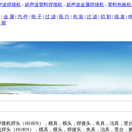
声波焊接机
-
超声波塑料焊接机
-
超声波金属焊接机
-
塑料热板
料
|
金 属
|
汽 件
|
电 子
|
过 滤
|
医 疗
|
包 装
|
过 滤
|
切 割
|
线 束
|
电
 能
应用
|
设计原理
|
焊接样品
|
典型客户
|
销售市场
|
公司新闻
|
技术服
超声波焊接机焊头部分
焊接机焊头（HORN），模具，模头，焊接头，夹具，冶具，受
机焊头（HORN），模具，模头，焊接头，夹具，冶具，受台，