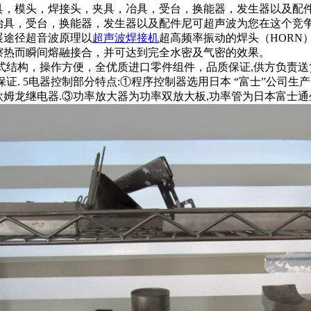
具，模头，焊接头，夹具，冶具，受台，换能器，发生器以及配件
冶具，受台，换能器，发生器以及配件尼可超声波为您在这个竞
展途径超音波原理以
超声波焊接机
超高频率振动的焊头（HORN
擦热而瞬间熔融接合，并可达到完全水密及气密的效果。
体式结构，操作方便，全优质进口零件组件，品质保证,供方负责送货调
保证. 5电器控制部分特点:①程序控制器选用日本 “富士”公司生
姆龙继电器.③功率放大器为功率双放大板,功率管为日本富士通生产