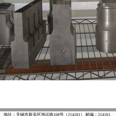
地址：无锡市新吴区鸿运路168号（214101） 邮编：214161