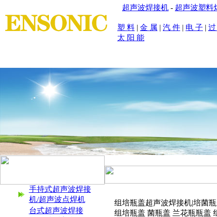
超声波焊接机
-
超声波塑料
塑 料
|
金 属
|
汽 件
|
电 子
|
过
太 阳 能
首 页
|
公司简介
|
产品展示
|
产品应用
|
设计原理
|
焊接样
手持式超声波焊接
机/超声波点焊机
组培瓶盖超声波焊接机|培菌瓶
台式超声波焊接
组培瓶盖 菌瓶盖 兰花瓶瓶盖 