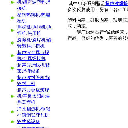
机/超声波塑料焊
其中组培系列瓶盖
超声波焊接
接机
多次反复使用，另有：各种组
塑料热铆机/热埋
塑料内塞，硅胶内塞，玻璃瓶
植机
瓶，菌瓶。
热板机/热封机/热
我厂始终奉行“诚信经营，客
焊机/热压机
产品，良好的信誉，完善的服
旋熔机/旋焊机/旋
转塑料焊接机
超声波金属点焊
机/金属焊接机
超声波焊线机/线
束焊接设备
超声波封管机/铜
管封口机
超声波金属滚焊
机/平板太阳能集
热器焊机
冲孔翻边机/铜铝
不锈钢管冲孔机
管式膜设备