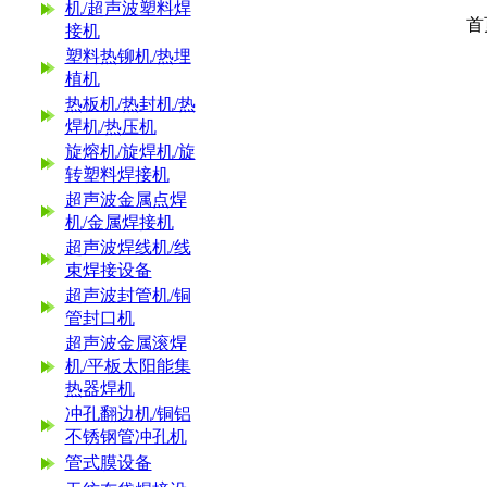
机/超声波塑料焊
首
接机
塑料热铆机/热埋
植机
热板机/热封机/热
焊机/热压机
旋熔机/旋焊机/旋
转塑料焊接机
超声波金属点焊
机/金属焊接机
超声波焊线机/线
束焊接设备
超声波封管机/铜
管封口机
超声波金属滚焊
机/平板太阳能集
热器焊机
冲孔翻边机/铜铝
不锈钢管冲孔机
管式膜设备