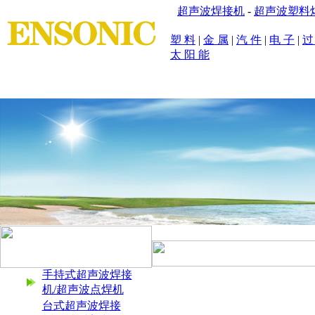
超声波焊接机
-
超声波塑料
塑 料
|
金 属
|
汽 件
|
电 子
|
过
太 阳 能
首 页
|
公司简介
|
产品展示
|
产品应用
|
设计原理
|
焊接样
手持式超声波焊接
机/超声波点焊机
台式超声波焊接